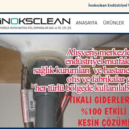
İnoksclean Endüstriyel T
ANASAYFA
ÜRÜNLER