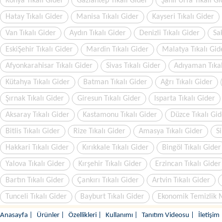
Konya Tıkalı Gider
Gaziantep Tıkalı Gider
Şanlı Urfa Tıkalı G
Hatay Tıkalı Gider
Manisa Tıkalı Gider
Kayseri Tıkalı Gider
Van Tıkalı Gider
Aydın Tıkalı Gider
Denizli Tıkalı Gider
Sa
EskiŞehir Tıkalı Gider
Mardin Tıkalı Gider
Malatya Tıkalı Gid
Afyonkarahisar Tıkalı Gider
Sivas Tıkalı Gider
Adıyaman Tıkal
Kütahya Tıkalı Gider
Batman Tıkalı Gider
Ağrı Tıkalı Gider
Şırnak Tıkalı Gider
Giresun Tıkalı Gider
Isparta Tıkalı Gider
Aksaray Tıkalı Gider
Kastamonu Tıkalı Gider
Düzce Tıkalı Gid
Bitlis Tıkalı Gider
Rize Tıkalı Gider
Amasya Tıkalı Gider
Si
Hakkari Tıkalı Gider
Kırıkkale Tıkalı Gider
Bingöl Tıkalı Gider
Yalova Tıkalı Gider
Kırşehir Tıkalı Gider
Erzincan Tıkalı Gider
Bartın Tıkalı Gider
Çankırı Tıkalı Gider
Artvin Tıkalı Gider
Tunceli Tıkalı Gider
Bayburt Tıkalı Gider
Ekonomik Temizlik 
Anasayfa
|
Ürünler
|
Özellikleri
|
Kullanımı
|
Tanıtım Videosu
|
İletişim