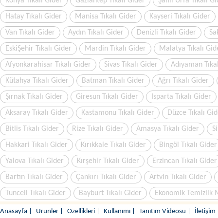
Konya Tıkalı Gider
Gaziantep Tıkalı Gider
Şanlı Urfa Tıkalı G
Hatay Tıkalı Gider
Manisa Tıkalı Gider
Kayseri Tıkalı Gider
Van Tıkalı Gider
Aydın Tıkalı Gider
Denizli Tıkalı Gider
Sa
EskiŞehir Tıkalı Gider
Mardin Tıkalı Gider
Malatya Tıkalı Gid
Afyonkarahisar Tıkalı Gider
Sivas Tıkalı Gider
Adıyaman Tıkal
Kütahya Tıkalı Gider
Batman Tıkalı Gider
Ağrı Tıkalı Gider
Şırnak Tıkalı Gider
Giresun Tıkalı Gider
Isparta Tıkalı Gider
Aksaray Tıkalı Gider
Kastamonu Tıkalı Gider
Düzce Tıkalı Gid
Bitlis Tıkalı Gider
Rize Tıkalı Gider
Amasya Tıkalı Gider
Si
Hakkari Tıkalı Gider
Kırıkkale Tıkalı Gider
Bingöl Tıkalı Gider
Yalova Tıkalı Gider
Kırşehir Tıkalı Gider
Erzincan Tıkalı Gider
Bartın Tıkalı Gider
Çankırı Tıkalı Gider
Artvin Tıkalı Gider
Tunceli Tıkalı Gider
Bayburt Tıkalı Gider
Ekonomik Temizlik 
Anasayfa
|
Ürünler
|
Özellikleri
|
Kullanımı
|
Tanıtım Videosu
|
İletişim