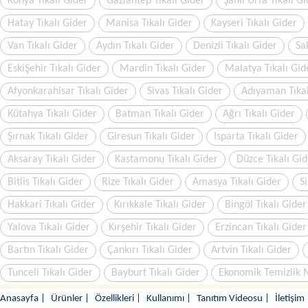
Konya Tıkalı Gider
Gaziantep Tıkalı Gider
Şanlı Urfa Tıkalı G
Hatay Tıkalı Gider
Manisa Tıkalı Gider
Kayseri Tıkalı Gider
Van Tıkalı Gider
Aydın Tıkalı Gider
Denizli Tıkalı Gider
Sa
EskiŞehir Tıkalı Gider
Mardin Tıkalı Gider
Malatya Tıkalı Gid
Afyonkarahisar Tıkalı Gider
Sivas Tıkalı Gider
Adıyaman Tıkal
Kütahya Tıkalı Gider
Batman Tıkalı Gider
Ağrı Tıkalı Gider
Şırnak Tıkalı Gider
Giresun Tıkalı Gider
Isparta Tıkalı Gider
Aksaray Tıkalı Gider
Kastamonu Tıkalı Gider
Düzce Tıkalı Gid
Bitlis Tıkalı Gider
Rize Tıkalı Gider
Amasya Tıkalı Gider
Si
Hakkari Tıkalı Gider
Kırıkkale Tıkalı Gider
Bingöl Tıkalı Gider
Yalova Tıkalı Gider
Kırşehir Tıkalı Gider
Erzincan Tıkalı Gider
Bartın Tıkalı Gider
Çankırı Tıkalı Gider
Artvin Tıkalı Gider
Tunceli Tıkalı Gider
Bayburt Tıkalı Gider
Ekonomik Temizlik 
Anasayfa
|
Ürünler
|
Özellikleri
|
Kullanımı
|
Tanıtım Videosu
|
İletişim