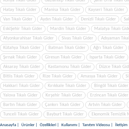
Konya Tıkalı Gider
Gaziantep Tıkalı Gider
Şanlı Urfa Tıkalı G
Hatay Tıkalı Gider
Manisa Tıkalı Gider
Kayseri Tıkalı Gider
Van Tıkalı Gider
Aydın Tıkalı Gider
Denizli Tıkalı Gider
Sa
EskiŞehir Tıkalı Gider
Mardin Tıkalı Gider
Malatya Tıkalı Gid
Afyonkarahisar Tıkalı Gider
Sivas Tıkalı Gider
Adıyaman Tıkal
Kütahya Tıkalı Gider
Batman Tıkalı Gider
Ağrı Tıkalı Gider
Şırnak Tıkalı Gider
Giresun Tıkalı Gider
Isparta Tıkalı Gider
Aksaray Tıkalı Gider
Kastamonu Tıkalı Gider
Düzce Tıkalı Gid
Bitlis Tıkalı Gider
Rize Tıkalı Gider
Amasya Tıkalı Gider
Si
Hakkari Tıkalı Gider
Kırıkkale Tıkalı Gider
Bingöl Tıkalı Gider
Yalova Tıkalı Gider
Kırşehir Tıkalı Gider
Erzincan Tıkalı Gider
Bartın Tıkalı Gider
Çankırı Tıkalı Gider
Artvin Tıkalı Gider
Tunceli Tıkalı Gider
Bayburt Tıkalı Gider
Ekonomik Temizlik 
Anasayfa
|
Ürünler
|
Özellikleri
|
Kullanımı
|
Tanıtım Videosu
|
İletişim