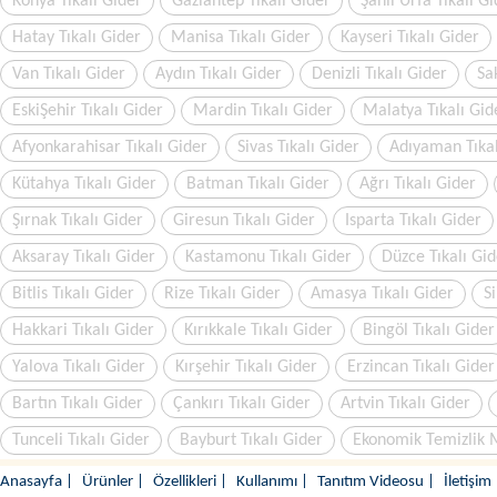
Konya Tıkalı Gider
Gaziantep Tıkalı Gider
Şanlı Urfa Tıkalı G
Hatay Tıkalı Gider
Manisa Tıkalı Gider
Kayseri Tıkalı Gider
Van Tıkalı Gider
Aydın Tıkalı Gider
Denizli Tıkalı Gider
Sa
EskiŞehir Tıkalı Gider
Mardin Tıkalı Gider
Malatya Tıkalı Gid
Afyonkarahisar Tıkalı Gider
Sivas Tıkalı Gider
Adıyaman Tıkal
Kütahya Tıkalı Gider
Batman Tıkalı Gider
Ağrı Tıkalı Gider
Şırnak Tıkalı Gider
Giresun Tıkalı Gider
Isparta Tıkalı Gider
Aksaray Tıkalı Gider
Kastamonu Tıkalı Gider
Düzce Tıkalı Gid
Bitlis Tıkalı Gider
Rize Tıkalı Gider
Amasya Tıkalı Gider
Si
Hakkari Tıkalı Gider
Kırıkkale Tıkalı Gider
Bingöl Tıkalı Gider
Yalova Tıkalı Gider
Kırşehir Tıkalı Gider
Erzincan Tıkalı Gider
Bartın Tıkalı Gider
Çankırı Tıkalı Gider
Artvin Tıkalı Gider
Tunceli Tıkalı Gider
Bayburt Tıkalı Gider
Ekonomik Temizlik 
Anasayfa
|
Ürünler
|
Özellikleri
|
Kullanımı
|
Tanıtım Videosu
|
İletişim